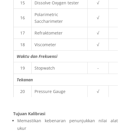
15
Dissolve Oxygen tester
√
√
Polarimetric
16
√
√
Saccharimeter
17
Refraktometer
√
√
18
Viscometer
√
√
Waktu dan Frekuensi
19
Stopwatch
-
√
Tekanan
20
Pressure Gauge
√
√
Tujuan Kalibrasi
Memastikan
kebenaran penunjukkan nilai alat
ukur