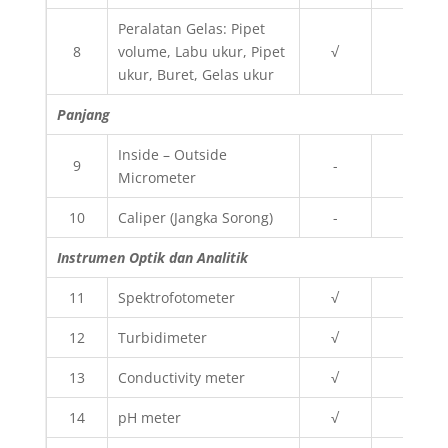
Peralatan Gelas: Pipet
8
volume, Labu ukur, Pipet
√
√
ukur, Buret, Gelas ukur
Panjang
Inside – Outside
9
-
√
Micrometer
10
Caliper (Jangka Sorong)
-
√
Instrumen Optik dan Analitik
11
Spektrofotometer
√
√
12
Turbidimeter
√
√
13
Conductivity meter
√
√
14
pH meter
√
√