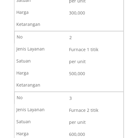
per unit
mendapatkan penawaran atau
300,000
informasi biaya yang sesuai
dengan kebutuhan. Untuk
informasi tarif kalibrasi lainnya
dapat dilihat pada halaman
2
tarif kalibrasi
Furnace 1 titik
per unit
500,000
3
Furnace 2 titik
per unit
600,000