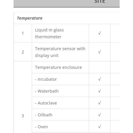
SITE
No
Nama Alat
ON
BBSPJ
Temperature
SITE
Liquid in glass
1
√
√
thermometer
Temperature sensor with
2
√
√
display unit
Temperature enclosure
- Incubator
√
-
- Waterbath
√
-
- Autoclave
√
-
- Oilbath
√
-
3
- Oven
√
-